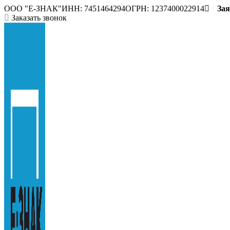
ООО "E-ЗНАК"
ИНН: 7451464294
ОГРН: 1237400022914
Зая
Заказать звонок