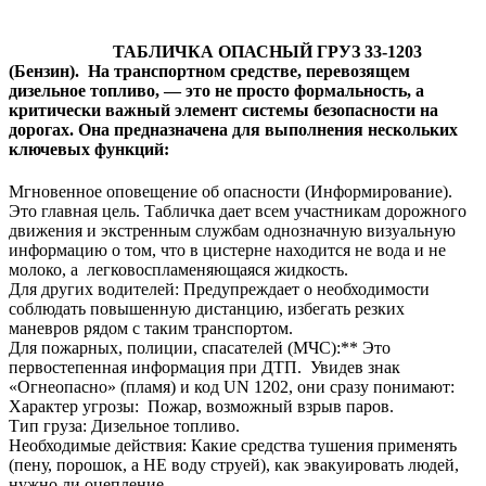
ТАБЛИЧКА ОПАСНЫЙ ГРУЗ 33-1203
(Бензин). На транспортном средстве, перевозящем
дизельное топливо, — это не просто формальность, а
критически важный элемент системы безопасности на
дорогах. Она предназначена для выполнения нескольких
ключевых функций:
Мгновенное оповещение об опасности (Информирование).
Это главная цель. Табличка дает всем участникам дорожного
движения и экстренным службам однозначную визуальную
информацию о том, что в цистерне находится не вода и не
молоко, а легковоспламеняющаяся жидкость.
Для других водителей: Предупреждает о необходимости
соблюдать повышенную дистанцию, избегать резких
маневров рядом с таким транспортом.
Для пожарных, полиции, спасателей (МЧС):** Это
первостепенная информация при ДТП. Увидев знак
«Огнеопасно» (пламя) и код UN 1202, они сразу понимают:
Характер угрозы: Пожар, возможный взрыв паров.
Тип груза: Дизельное топливо.
Необходимые действия: Какие средства тушения применять
(пену, порошок, а НЕ воду струей), как эвакуировать людей,
нужно ли оцепление.