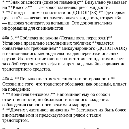
* **Знак опасности (символ пламени):** Визуально указывает
на **Класс 3** — легковоспламеняющиеся жидкости.
* **Иногда — номер опасности по ДОПОГ (33):** Где первая
цифра «3» — легковоспламеняющаяся жидкость, вторая «3»
— высокая температура вспышки. Это дополнительная
информация для специалистов.
### 3. **Соблюдение закона (Легальность перевозки)**
Установка правильно заполненных табличек **является
обязательным требованием** международного (ДОПОГ/ADR)
и национального законодательства для перевозки опасных
грузов. Их отсутствие или несоответствие стандартам влечет
за собой серьезные штрафы и запрет на дальнейшее движение
транспортного средства.
### 4. **Повышение ответственности и осторожности**
Осознание того, что транспорт обозначен как опасный, влияет
на поведение:
* **Водителя бензовоза:** Напоминает ему об особой
ответственности, необходимости плавного вождения,
соблюдения скоростного режима и маршрута.
* **Других участников движения:** Заставляет их быть более
внимательными и предсказуемыми рядом с таким
транспортом.