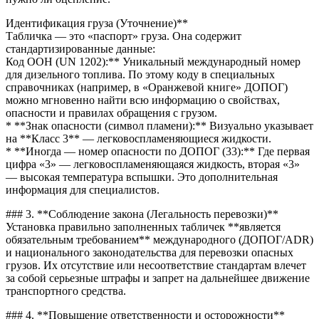
Идентификация груза (Уточнение)**
Табличка — это «паспорт» груза. Она содержит
стандартизированные данные:
Код ООН (UN 1202):** Уникальный международный номер
для дизельного топлива. По этому коду в специальных
справочниках (например, в «Оранжевой книге» ДОПОГ)
можно мгновенно найти всю информацию о свойствах,
опасности и правилах обращения с грузом.
* **Знак опасности (символ пламени):** Визуально указывает
на **Класс 3** — легковоспламеняющиеся жидкости.
* **Иногда — номер опасности по ДОПОГ (33):** Где первая
цифра «3» — легковоспламеняющаяся жидкость, вторая «3»
— высокая температура вспышки. Это дополнительная
информация для специалистов.
### 3. **Соблюдение закона (Легальность перевозки)**
Установка правильно заполненных табличек **является
обязательным требованием** международного (ДОПОГ/ADR)
и национального законодательства для перевозки опасных
грузов. Их отсутствие или несоответствие стандартам влечет
за собой серьезные штрафы и запрет на дальнейшее движение
транспортного средства.
### 4. **Повышение ответственности и осторожности**