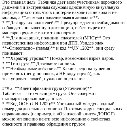
Это главная цель. Табличка дает всем участникам дорожного
движения и экстренным службам однозначную визуальную
информацию о том, что в цистерне находится не вода и не
молоко, а **легковоспламеняющаяся жидкость**.
* **Для других водителей:** Предупреждает о необходимости
соблюдать повышенную дистанцию, избегать резких
маневров рядом с таким транспортом.
* **Для пожарных, полиции, спасателей (МЧС):** Это
первостепенная информация при ДТП. Увидев знак
**»Огнеопасно» (пламя)** и код **UN 1202**, они сразу
понимают:
* **Характер угрозы:** Пожар, возможный взрыв паров.
* **Тип груза:** Дизельное топливо.
* **Необходимые действия:** Какие средства тушения
применять (пену, порошок, а НЕ воду струей), как
эвакуировать людей, нужно ли оцепление.
### 2. **Идентификация груза (Уточнение)**
Табличка — это «паспорт» груза. Она содержит
стандартизированные данные:
* **Код ООН (UN 1202):** Уникальный международный
номер для дизельного топлива. По этому коду в специальных
справочниках (например, в «Оранжевой книге» ДОПОГ)
можно мгновенно найти всю информацию о свойствах,
опасности и правилах обращения с грузом.