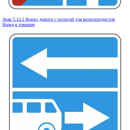
Знак 5.12.2 Конец дороги с полосой для велосипедистов
Назад к товарам