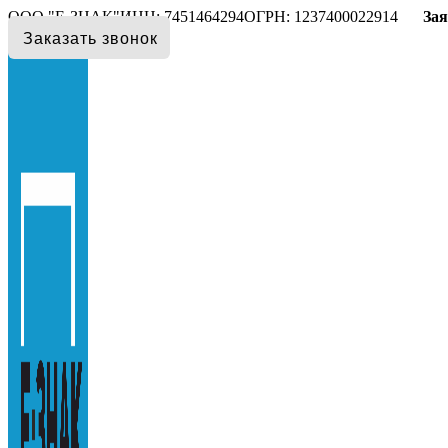
ООО "E-ЗНАК"
ИНН: 7451464294
ОГРН: 1237400022914
Зая
Заказать звонок